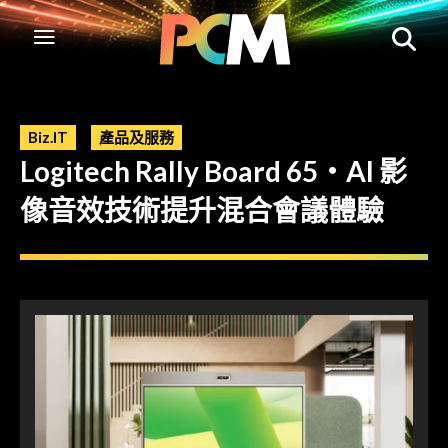
Biz.IT
產品及服務
Logitech Rally Board 65・AI 影
像音效技術提升混合會議體驗