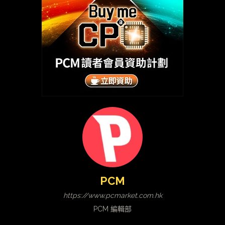
PCM
https://www.pcmarket.com.hk
PCM 編輯部