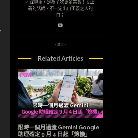
4.踩單車，是為了吃更多美食！ 5.正
義的話語，不一定出自正義之人的
口；
成
- 廣告 -
Related Articles
限時一個月過渡 Gemini Google
助理確定 9 月 4 日起「熄機」