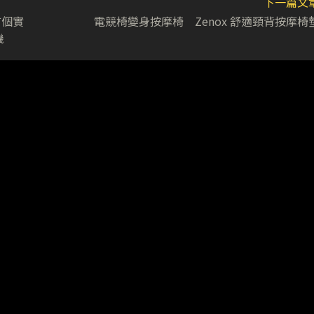
下一篇文
首個實
電競椅變身按摩椅 Zenox 舒適頸背按摩椅
機