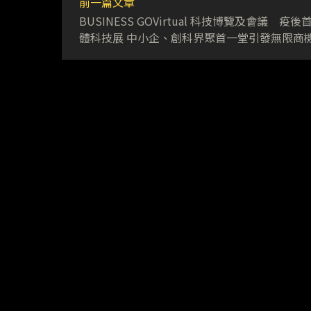
前一篇文章
BUSINESS GOVirtual 科技博覽及會議 疫後
體科技展 中小企、創科界聚首一堂引發無限商