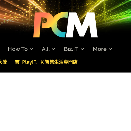
How To
A.I.
Biz.IT
More
專大獎
PlayIT.HK 智慧生活專門店