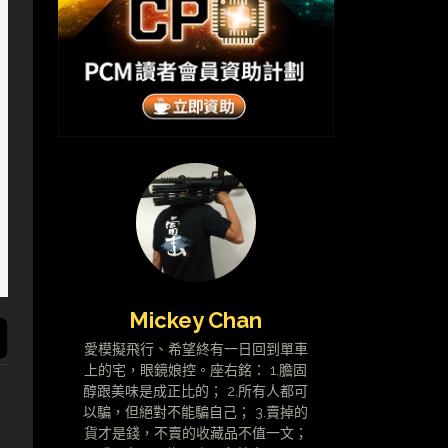
Mickey Chan
愛模擬飛行、希望終有一日回到單車
上的宅，眼鏡娘控。座右銘： 1.膽固
醇跟美味是成正比的； 2.所有人都可
以騙，但絕對不能騙自己； 3.賣掉的
貨才是錢，不賣的收藏品不值一文；