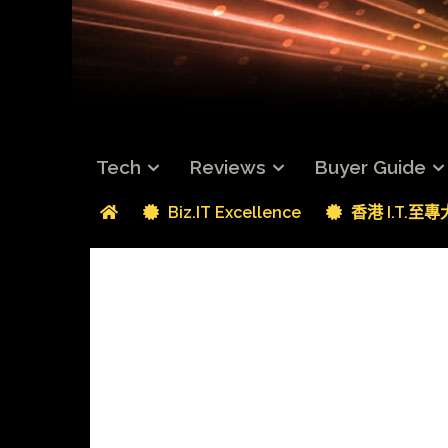
Tech
Reviews
Buyer Guide
Biz.IT Excellence
香港 I.T.至