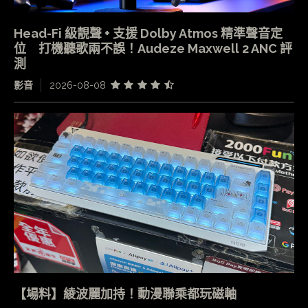
Head-Fi 級靚聲 + 支援 Dolby Atmos 精準聲音定
位 打機聽歌兩不誤！Audeze Maxwell 2 ANC 評
測
影音
2026-08-08
【場料】綾波麗加持！動漫聯乘都玩磁軸