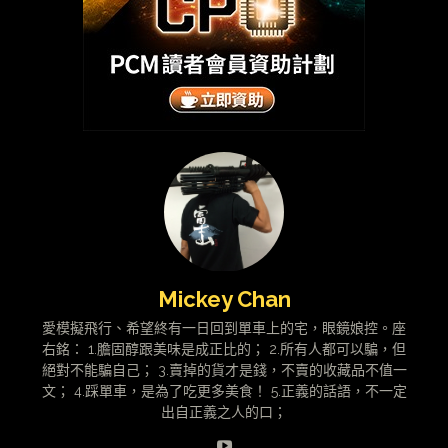
Mickey Chan
愛模擬飛行、希望終有一日回到單車上的宅，眼鏡娘控。座
右銘： 1.膽固醇跟美味是成正比的； 2.所有人都可以騙，但
絕對不能騙自己； 3.賣掉的貨才是錢，不賣的收藏品不值一
文； 4.踩單車，是為了吃更多美食！ 5.正義的話語，不一定
出自正義之人的口；