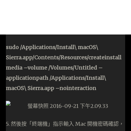
sudo /Applications/Install\ macOS\
Sierra.app/Contents/Resources/createinstall
media –volume /Volumes/Untitled –
applicationpath /Applications/Install\
macOS\ Sierra.app –nointeraction
5. 然後按「終端機」指示輸入 Mac 開機密碼確認，