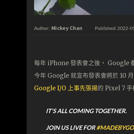
Mickey Chan
2022-0
Author:
Published:
每年 iPhone 發表會之後， Google
今年 Google 就宣布發表會將於 10
Google I/O 上事先張揚
的 Pixel 7
IT'S ALL COMING TOGETHER.
JOIN US LIVE FOR
#MADEBYGO