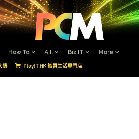
How To
A.I.
Biz.IT
More
專大獎
PlayIT.HK 智慧生活專門店