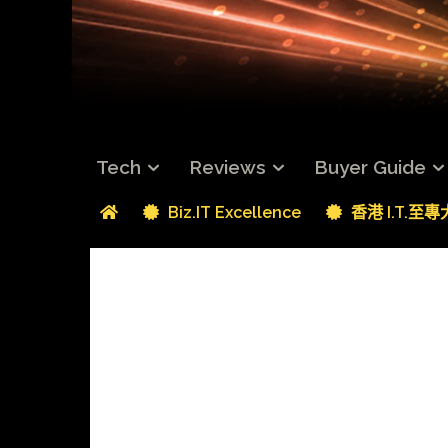
Tech
Reviews
Buyer Guide
Biz.IT Excellence
香港 I.T.至