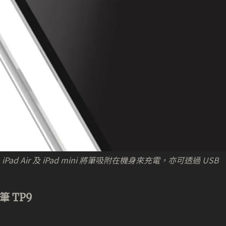
ad Air 及 iPad mini 將筆吸附在機身來充電，亦可透過 USB
筆 TP9