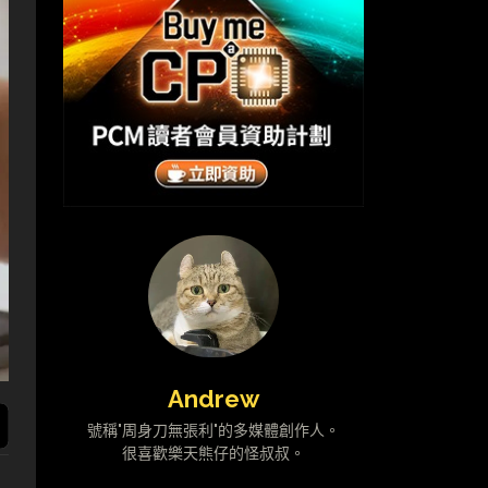
Andrew
號稱"周身刀無張利"的多媒體創作人。
很喜歡樂天熊仔的怪叔叔。