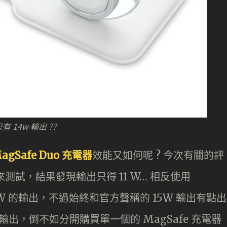
只有 14w 輸出 ??
MagSafe Duo 充電器
效能又如何呢 ? 今次有關的評
器來測試，結果發現輸出只得 11 W… 相反使用
 14W 的輸出，不過始終和官方聲稱的 15W 輸出有點出
輸出，倒不如分開購買單一個的 MagSafe 充電器