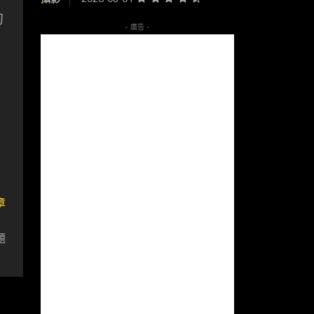
的
- 廣告 -
章
站
題