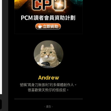
Andrew
號稱"周身刀無張利"的多媒體創作人。
很喜歡樂天熊仔的怪叔叔。
- 廣告 -