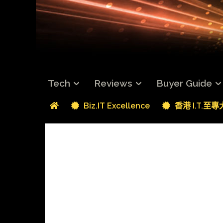
Tech
Reviews
Buyer Guide
Biz.IT Excellence
香港 I.T.至