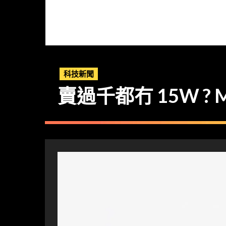
科技新聞
賣過千都冇 15W ? M