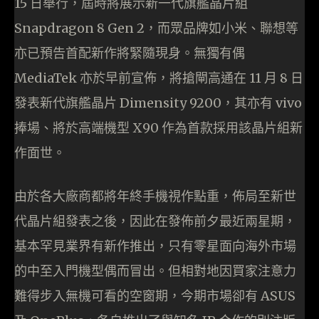
15 日舉行，屆時將展示新一代旗艦晶片組
Snapdragon 8 Gen 2，而眾品牌如小米、聯想等
亦已預告首配新作將緊隨現身。無獨有偶
MediaTek 亦於早前宣佈，將搶閘高通在 11 月 8 日
發表新代旗艦晶片 Dimensity 9200，其亦有 vivo
捧場、將於高端機型 X90 作為首款採用該晶片組新
作面世。
由於各大廠商都將年終手機視作點重，佈局至新世
代晶片組發表之後，因此在發佈前夕最近兩星期，
基本罕見業界有新作推出，只有零星面向海外市場
的中至入門機型偶而冒出。但相對地因買家注意力
難得步入無機可看的空窗期，今期市場卻有 ASUS