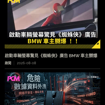
啟動車輛螢幕驚見《蜘蛛俠》廣告 BMW 車主嬲爆
趣聞
2026-08-08