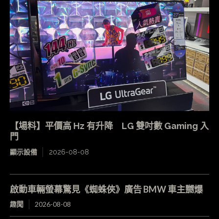
【場料】平價高 Hz 有升降 LG 雙吋數 Gaming 入
門
顯示設備
2026-08-08
啟動車輛螢幕驚見《蜘蛛俠》廣告 BMW 車主嬲爆
趣聞
2026-08-08