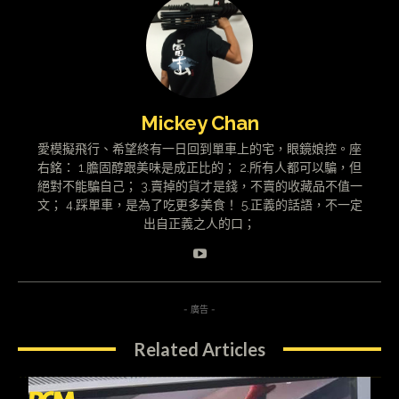
Mickey Chan
愛模擬飛行、希望終有一日回到單車上的宅，眼鏡娘控。座
右銘： 1.膽固醇跟美味是成正比的； 2.所有人都可以騙，但
絕對不能騙自己； 3.賣掉的貨才是錢，不賣的收藏品不值一
文； 4.踩單車，是為了吃更多美食！ 5.正義的話語，不一定
出自正義之人的口；
- 廣告 -
Related Articles