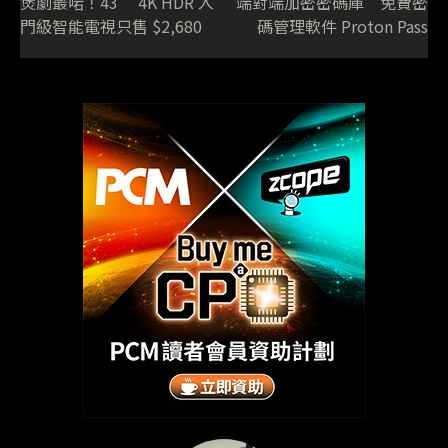
煲劇最啱！43” 4K HDR 入
端對端加密密碼庫 免費密
門級智能電視只售 $2,680
碼管理軟件 Proton Pass