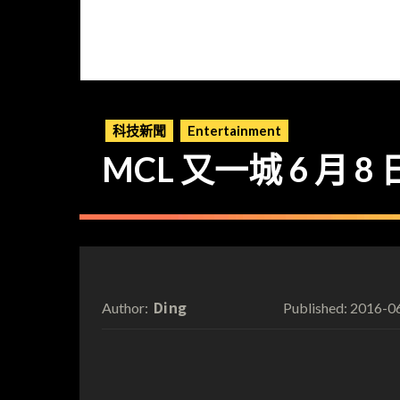
科技新聞
Entertainment
MCL 又一城 6 月 8
Ding
2016-0
Author:
Published: