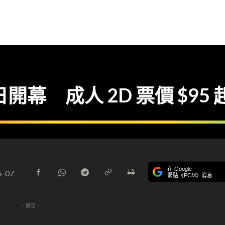
 日開幕 成人 2D 票價 $95 
在 Google
6-07
緊貼《PCM》消息
- 廣告 -