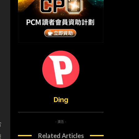
Ding
- 廣告 -
合
Related Articles
廳