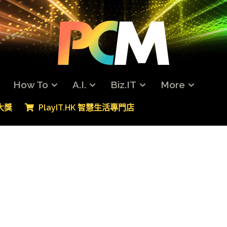
How To
A.I.
Biz.IT
More
專大獎
PlayIT.HK 智慧生活專門店