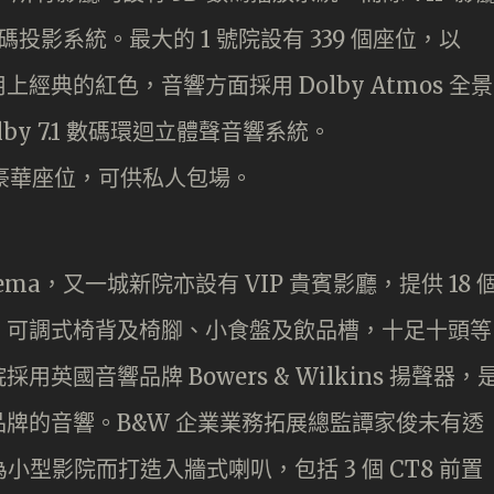
數碼投影系統。最大的 1 號院設有 339 個座位，以
經典的紅色，音響方面採用 Dolby Atmos 全景
lby 7.1 數碼環迴立體聲音響系統。
nema，又一城新院亦設有 VIP 貴賓影廳，提供 18 
、可調式椅背及椅腳、小食盤及飲品槽，十足十頭等
國音響品牌 Bowers & Wilkins 揚聲器，
牌的音響。B&W 企業業務拓展總監譚家俊未有透
為小型影院而打造入牆式喇叭，包括 3 個 CT8 前置