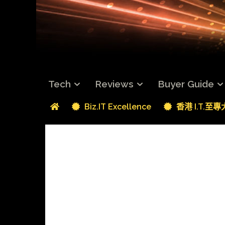
Tech
Reviews
Buyer Guide
Biz.IT Excellence
香港 I.T.至