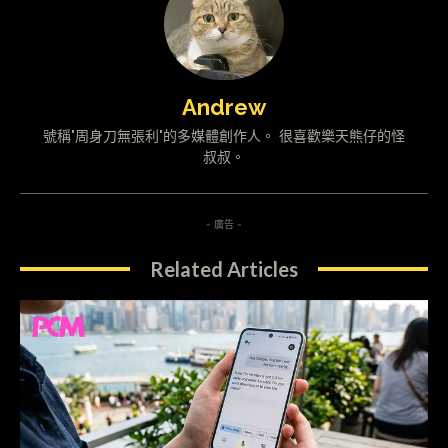
Andrew
號稱"周身刀無張利"的多媒體創作人。 很喜歡樂天熊仔的怪
叔叔。
- 廣告 -
Related Articles