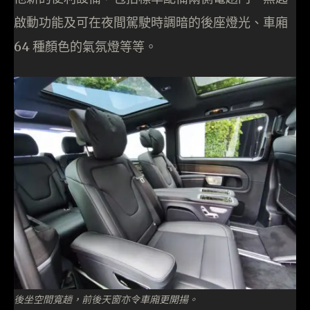
啟動功能及可在夜間駕駛時調暗的後座燈光、車廂
64 種顏色的氣氛燈等等。
後坐空間寬趟，前後天窗亦令車廂更開揚。