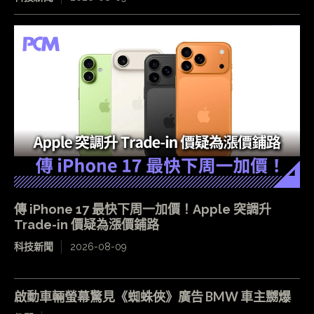
傳 iPhone 17 最快下周一加價！Apple 突調升
Trade-in 價疑為漲價鋪路
科技新聞
2026-08-09
啟動車輛螢幕驚見《蜘蛛俠》廣告 BMW 車主嬲爆