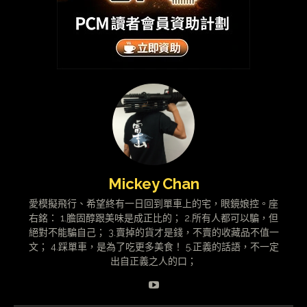
Mickey Chan
愛模擬飛行、希望終有一日回到單車上的宅，眼鏡娘控。座
右銘： 1.膽固醇跟美味是成正比的； 2.所有人都可以騙，但
絕對不能騙自己； 3.賣掉的貨才是錢，不賣的收藏品不值一
文； 4.踩單車，是為了吃更多美食！ 5.正義的話語，不一定
出自正義之人的口；