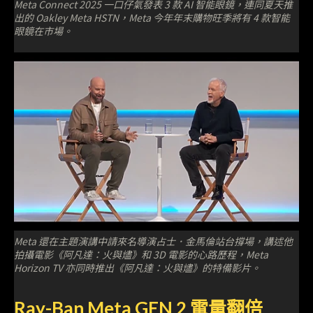
Meta Connect 2025 一口仔氣發表 3 款 AI 智能眼鏡，連同夏天推
出的 Oakley Meta HSTN，Meta 今年年末購物旺季將有 4 款智能
眼鏡在市場。
Meta 還在主題演講中請來名導演占士．金馬倫站台撐場，講述他
拍攝電影《阿凡達：火與燼》和 3D 電影的心路歷程，Meta
Horizon TV 亦同時推出《阿凡達：火與燼》的特備影片。
Ray-Ban Meta GEN 2 電量翻倍