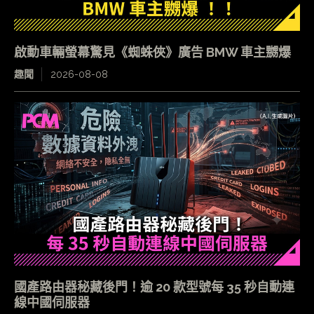
啟動車輛螢幕驚見《蜘蛛俠》廣告 BMW 車主嬲爆
趣聞
2026-08-08
國產路由器秘藏後門！逾 20 款型號每 35 秒自動連
線中國伺服器