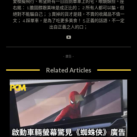
愛模擬飛行、希望終有一日回到單車上的宅，眼鏡娘控。座
右銘： 1.膽固醇跟美味是成正比的； 2.所有人都可以騙，但
絕對不能騙自己； 3.賣掉的貨才是錢，不賣的收藏品不值一
文； 4.踩單車，是為了吃更多美食！ 5.正義的話語，不一定
出自正義之人的口；
- 廣告 -
Related Articles