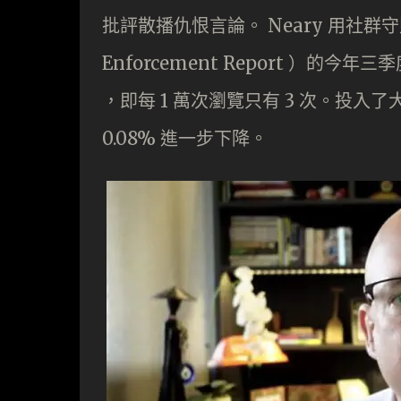
批評散播仇恨言論。 Neary 用社群守則執
Enforcement Report ）的
，即每 1 萬次瀏覽只有 3 次。投入了大
0.08% 進一步下降。