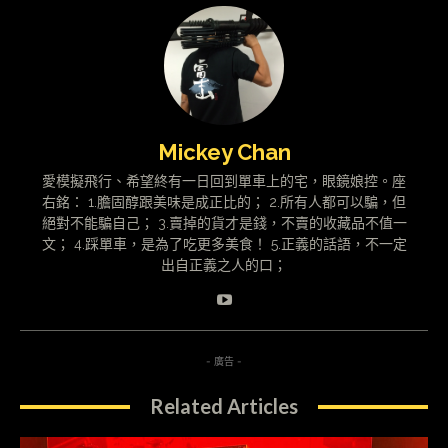
Mickey Chan
愛模擬飛行、希望終有一日回到單車上的宅，眼鏡娘控。座
右銘： 1.膽固醇跟美味是成正比的； 2.所有人都可以騙，但
絕對不能騙自己； 3.賣掉的貨才是錢，不賣的收藏品不值一
文； 4.踩單車，是為了吃更多美食！ 5.正義的話語，不一定
出自正義之人的口；
- 廣告 -
Related Articles