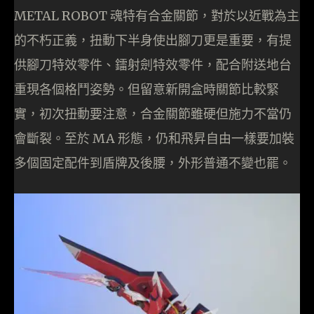
METAL ROBOT 魂特有合金關節，對於以近戰為主
的不朽正義，扭動下半身使出腳刀更是重要，有提
供腳刀特效零件、鐳射劍特效零件，配合附送地台
重現各個格鬥姿勢。但留意新開盒時關節比較緊
實，初次扭動要注意，合金關節雖硬但施力不當仍
會斷裂。至於 MA 形態，仍和飛昇自由一樣要加裝
多個固定配件到盾牌及後腰，外形普通不變也罷。