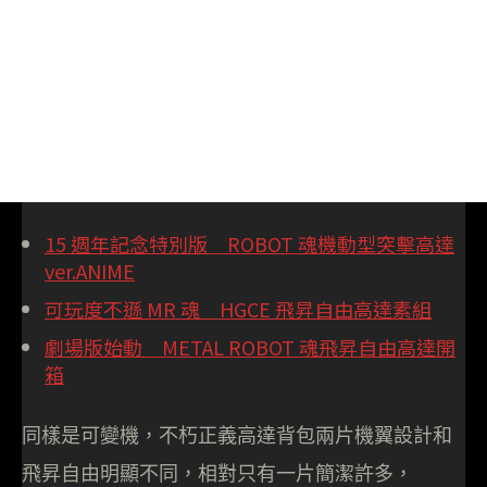
15 週年記念特別版 ROBOT 魂機動型突擊高達
ver.ANIME
可玩度不遜 MR 魂 HGCE 飛昇自由高達素組
劇場版始動 METAL ROBOT 魂飛昇自由高達開
箱
同樣是可變機，不朽正義高達背包兩片機翼設計和
飛昇自由明顯不同，相對只有一片簡潔許多，