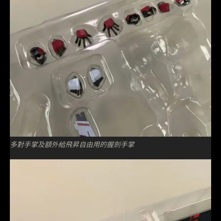
多對手掌及額外給飛昇自由用的握劍手掌