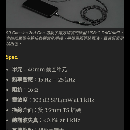
99 Classics 2nd Gen 增設了廠方特製的微型 USB-C DAC/AMP，
令這款耳機在連接各種智能手機、平板電腦等裝置時，聲音質素更
加出色，
Spec.
單元
：40mm 動圈單元
頻率響應
：15 Hz – 25 kHz
阻抗
：16 Ω
靈敏度
：103 dB SPL/mW at 1 kHz
換線介面
：雙 3.5mm TS 插頭
總諧波失真
：<0.1% at 1 kHz