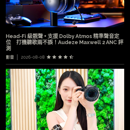
Head-Fi 級靚聲 + 支援 Dolby Atmos 精準聲音定
位 打機聽歌兩不誤！Audeze Maxwell 2 ANC 評
測
影音
2026-08-08