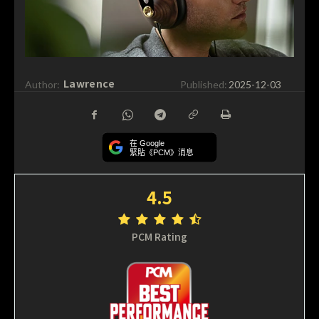
Lawrence
Author:
Published:
2025-12-03
在 Google
緊貼《PCM》消息
4.5
PCM Rating