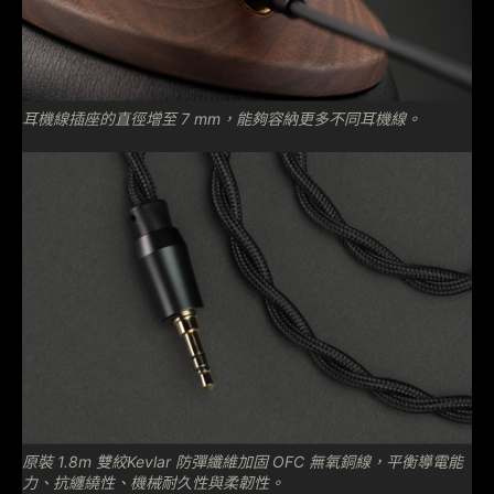
耳機線插座的直徑增至 7 mm，能夠容納更多不同耳機線。
原裝 1.8m 雙絞Kevlar 防彈纖維加固 OFC 無氧銅線，平衡導電能
力、抗纏繞性、機械耐久性與柔韌性。