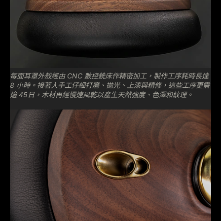
每面耳罩外殼經由 CNC 數控銑床作精密加工，製作工序耗時長達
8 小時。接著人手工仔細打磨、拋光、上漆與精修，這些工序更需
逾 45日，木材再經慢速風乾以產生天然強度、色澤和紋理。