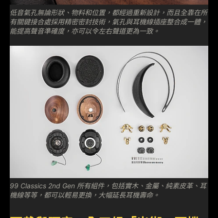
低音氣孔無論形狀、物料和位置，都經過重新設計，而且全靠在所
有關鍵接合處採用精密密封技術，氣孔與耳機線插座整合成一體，
能提高聲音準確度，亦可以令左右聲道更為一致。
99 Classics 2nd Gen 所有組件，包括實木、金屬、純素皮革、耳
機線等等，都可以輕易更換，大幅延長耳機壽命。