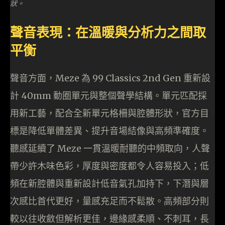
狀。
聲音表現：在溫暖與分析力之間取
平衡
聲音方面，Meze 為 99 Classics 2nd Gen 重新設
計 40mm 動圈單元與整個聲學結構。單元匹配採
用新工藝，配合全新單元格柵與腔體形狀，官方目
標是降低單體差異、提升音場結像與高頻準確度。
聽感延續了 Meze 一貫溫暖耐聽的中頻取向，人聲
帶少許木味色彩，厚度與密度都令人容易投入；低
頻在新腔體與重新設計低音氣孔加持下，下潛與層
次感比首代更好，量感充足而不鬆散。高頻部分則
較以往收斂但解析更佳，邊緣感柔順、不刺耳，長