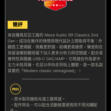
簡評
來自羅馬尼亞工廠的 Meze Audio 99 Classics 2nd
Gen，成功在舊作的情懷與現代設計之間取得平衡：外
觀造工更細膩、佩戴更舒適、結構更易維修，聲音則在
保留溫暖耐聽底蘊下加入更多分析力與空間感。配合易
推特性與隨機 USB‑C DAC/AMP，它既適合作為家中
主力木殼耳機，也足以伴你走到街上聽歌，是一款名副
其實的「Modern classic reimagined」。
・原木製耳機殼充滿工藝質感。
・配件齊全，可以配合流動裝置使用而不用另購配
件。