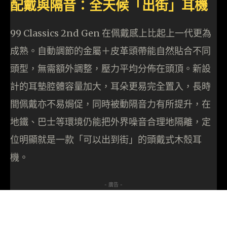
配戴與隔音：全天候「出街」耳機
99 Classics 2nd Gen 在佩戴感上比起上一代更為
成熟。自動調節的金屬＋皮革頭帶能自然貼合不同
頭型，無需額外調整，壓力平均分佈在頭頂。新設
計的耳墊腔體容量加大，耳朵更易完全置入，長時
間佩戴亦不易焗促，同時被動隔音力有所提升，在
地鐵、巴士等環境仍能把外界噪音合理地隔離，定
位明顯就是一款「可以出到街」的頭戴式木殼耳
機。​
- 廣告 -