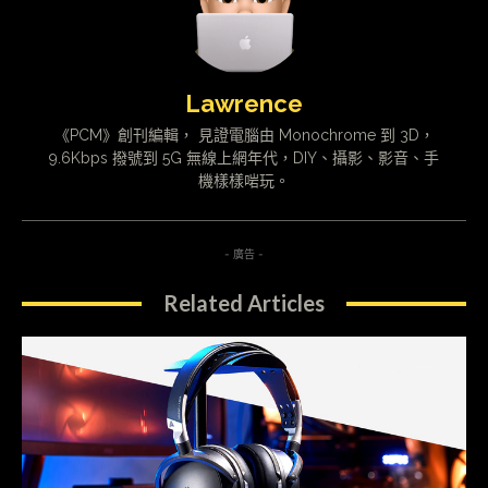
Lawrence
《PCM》創刊編輯， 見證電腦由 Monochrome 到 3D，
9.6Kbps 撥號到 5G 無線上網年代，DIY、攝影、影音、手
機樣樣啱玩。
- 廣告 -
Related Articles