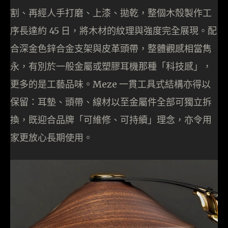
割、再經人手打磨、上漆、拋乾，整個木殼製作工
序長達約 45 日，將木材的紋理與強度完全展現。配
合深金色鋅合金支架與皮革頭帶，整體觀感相當雋
永，有別於一般金屬或塑膠耳機那種「科技感」，
更多的是工藝品味。Meze 一貫工具式結構亦得以
保留：耳墊、頭帶、線材以至金屬件全部可獨立拆
換，既迎合品牌「可維修、可持續」理念，亦令用
家更放心長期使用。​