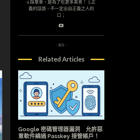
4.踩單車，是為了吃更多美食！ 5.正
義的話語，不一定出自正義之人的
口；
- 廣告 -
Related Articles
Google 密碼管理器漏洞 允許惡
意軟件繞過 Passkey 接管帳戶！