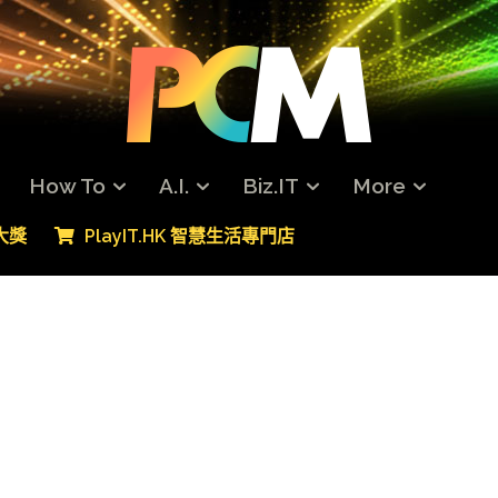
How To
A.I.
Biz.IT
More
專大獎
PlayIT.HK 智慧生活專門店