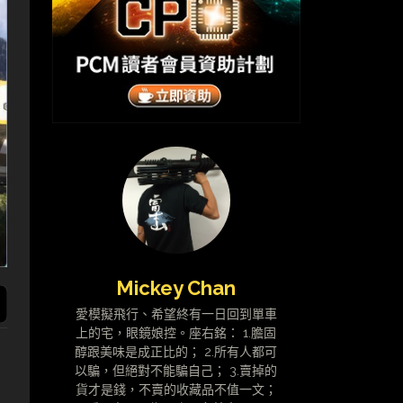
Mickey Chan
愛模擬飛行、希望終有一日回到單車
上的宅，眼鏡娘控。座右銘： 1.膽固
醇跟美味是成正比的； 2.所有人都可
以騙，但絕對不能騙自己； 3.賣掉的
貨才是錢，不賣的收藏品不值一文；