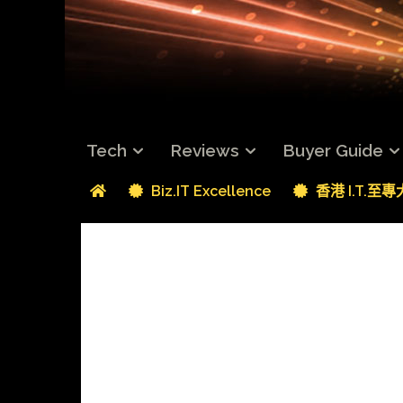
Tech
Reviews
Buyer Guide
Biz.IT Excellence
香港 I.T.至