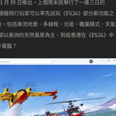
於 11 月 19 日推出，上個周末就舉行了一連三日的
活動，讓模擬飛行玩家可以率先試玩《FS24》部分新功能之
術，包括串流地景、多線程、光追、職業模式、天氣
都以美洲的天然風景為主，到底香港在《FS24》中
升電腦？