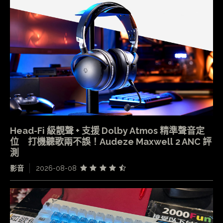
Head-Fi 級靚聲 + 支援 Dolby Atmos 精準聲音定
位 打機聽歌兩不誤！Audeze Maxwell 2 ANC 評
測
影音
2026-08-08