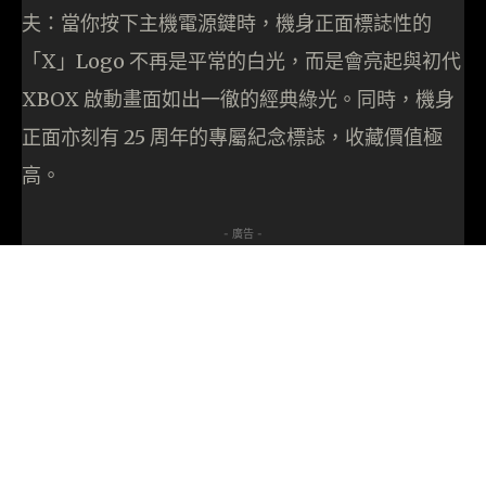
夫：當你按下主機電源鍵時，機身正面標誌性的
「X」Logo 不再是平常的白光，而是會亮起與初代
XBOX 啟動畫面如出一徹的經典綠光。同時，機身
正面亦刻有 25 周年的專屬紀念標誌，收藏價值極
高。
- 廣告 -