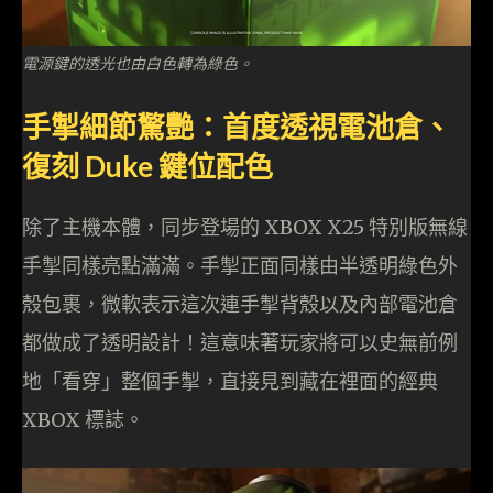
電源鍵的透光也由白色轉為綠色。
手掣細節驚艷：首度透視電池倉、
復刻 Duke 鍵位配色
除了主機本體，同步登場的 XBOX X25 特別版無線
手掣同樣亮點滿滿。手掣正面同樣由半透明綠色外
殼包裹，微軟表示這次連手掣背殼以及內部電池倉
都做成了透明設計！這意味著玩家將可以史無前例
地「看穿」整個手掣，直接見到藏在裡面的經典
XBOX 標誌。