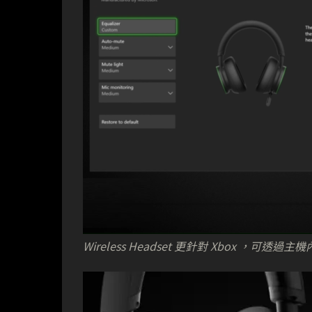
Wireless Headset 更針對 Xbox ，可