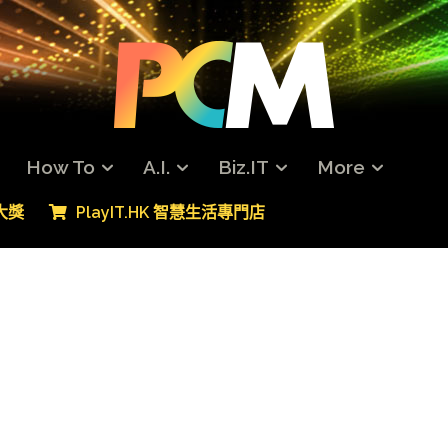
How To
A.I.
Biz.IT
More
專大獎
PlayIT.HK 智慧生活專門店