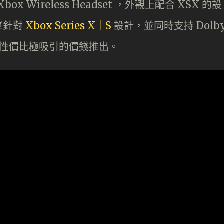
ox Wireless Headset ，外觀上配合 XSX 的設
單針對
Xbox Series X｜S
設計，並同時支持 Dolb
X ，以性價比極吸引的價錢推出。