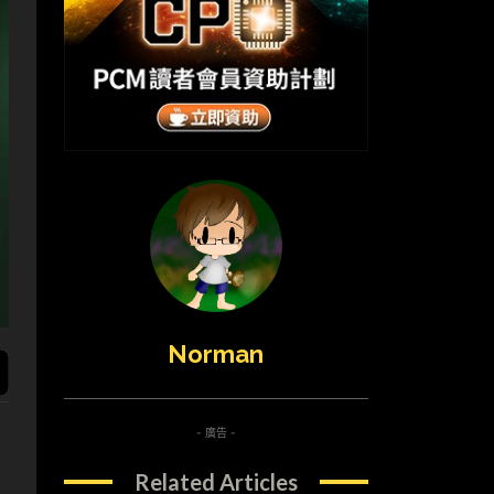
Norman
- 廣告 -
Related Articles