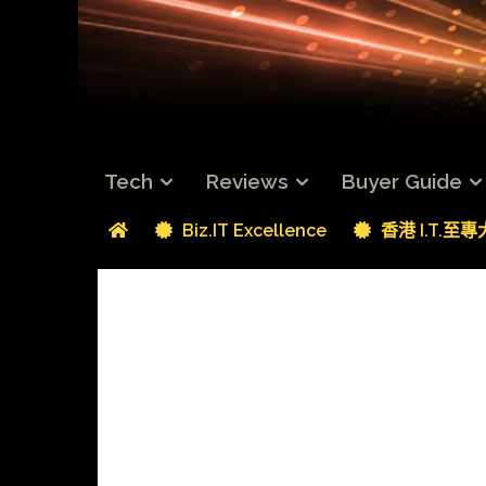
Tech
Reviews
Buyer Guide
Biz.IT Excellence
香港 I.T.至