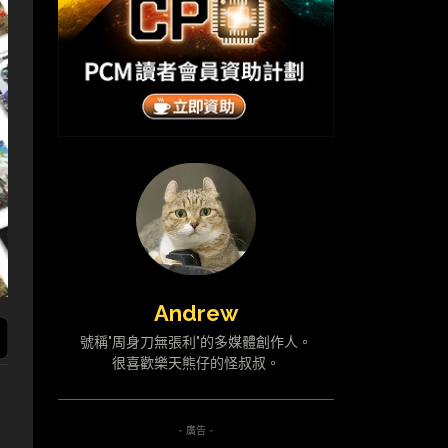
Andrew
號稱"周身刀無張利"的多媒體創作人。
很喜歡樂天熊仔的怪叔叔。
- 廣告 -