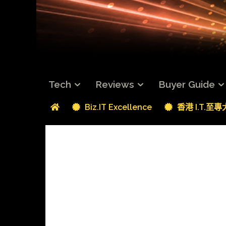
Tech
Reviews
Buyer Guide
Biz.IT Excellence
香港 I.T.至