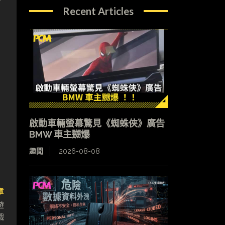
Recent Articles
啟動車輛螢幕驚見《蜘蛛俠》廣告
BMW 車主嬲爆
趣聞
2026-08-08
章
遊
戲