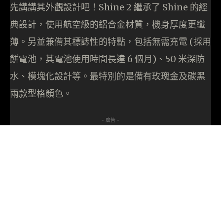
先講講其外觀設計吧！Shine 2 繼承了 Shine 的經
典設計，使用航空級的鋁合金材質，機身厚度更纖
薄。另並兼備其標誌性的特點，包括無需充電 (採用
餅電池，其電池使用時間長達 6 個月)、50 米深防
水、模塊化設計等。最特別的是備有玫瑰金及碳黑
兩款型格顏色。
- 廣告 -