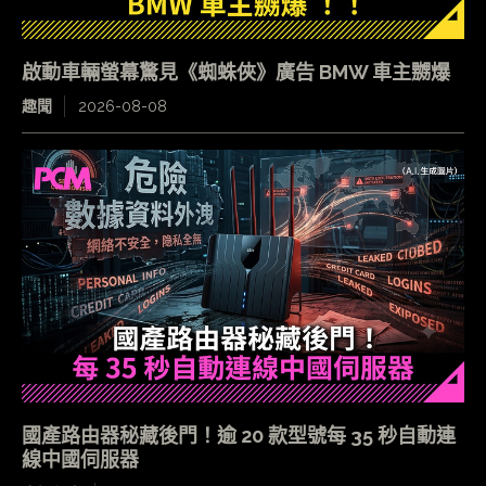
啟動車輛螢幕驚見《蜘蛛俠》廣告 BMW 車主嬲爆
趣聞
2026-08-08
國產路由器秘藏後門！逾 20 款型號每 35 秒自動連
線中國伺服器