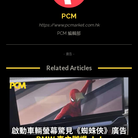
PCM
https://www.pcmarket.com.hk
PCM 編輯部
- 廣告 -
Related Articles