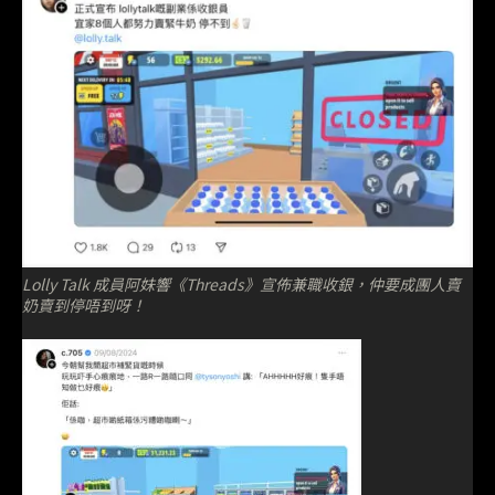
Lolly Talk 成員阿妹響《Threads》宣佈兼職收銀，仲要成團人賣
奶賣到停唔到呀！