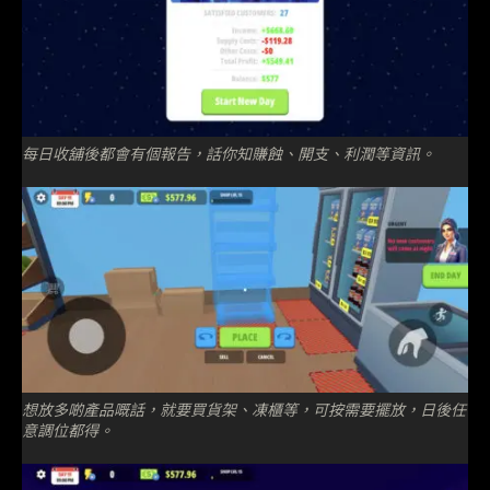
每日收舖後都會有個報告，話你知賺蝕、開支、利潤等資訊。
想放多啲產品嘅話，就要買貨架、凍櫃等，可按需要擺放，日後任
意調位都得。