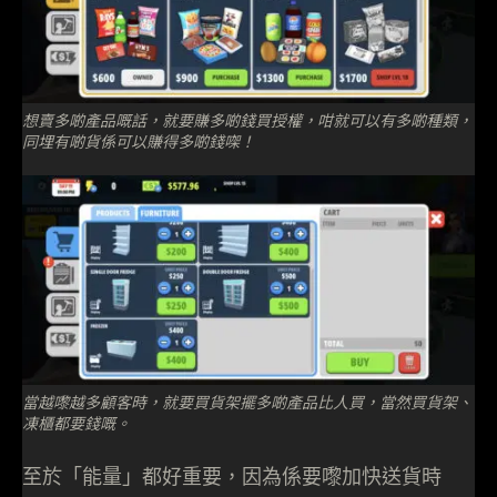
想賣多啲產品嘅話，就要賺多啲錢買授權，咁就可以有多啲種類，
同埋有啲貨係可以賺得多啲錢㗎！
當越嚟越多顧客時，就要買貨架擺多啲產品比人買，當然買貨架、
凍櫃都要錢嘅。
至於「能量」都好重要，因為係要嚟加快送貨時