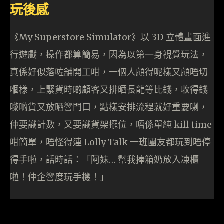
玩後感
《My Superstore Simulator》以 3D 立體畫面進
行遊戲，操作都算簡易，因為以第一身視覺玩法，
真係好似落咗舖開工咁，一個人顧得呢樣又顧唔切
嗰樣，上緊貨時啲顧客又排晒長龍等比錢，收得錢
嚟啲貨又放晒響門口，點樣安排流程就好重要喇，
仲要識計數，又要識貨架擺位，唔係單純 kill time
咁簡單，唔怪得連 Lolly Talk 一班團友都玩到唔停
得手啦，話時話：「阿妹… 幫我捧箱奶放入凍櫃
啦！仲企響度玩手機！」