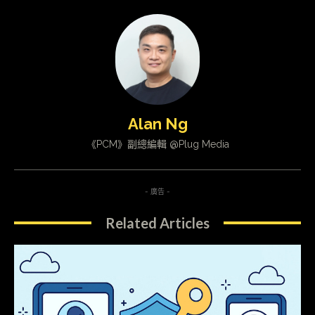
Alan Ng
《PCM》副總編輯 @Plug Media
- 廣告 -
Related Articles