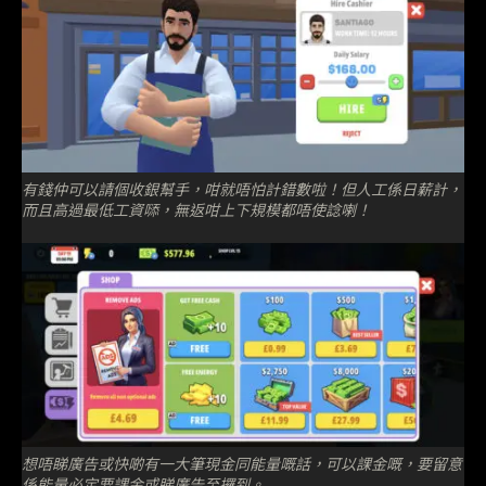
有錢仲可以請個收銀幫手，咁就唔怕計錯數啦！但人工係日薪計，
而且高過最低工資𠻹，無返咁上下規模都唔使諗喇！
想唔睇廣告或快啲有一大筆現金同能量嘅話，可以課金嘅，要留意
係能量必定要課金或睇廣告至攞到。