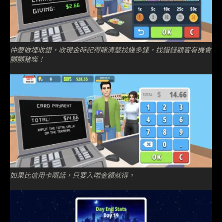
仲要做埋收銀，收現金時記得睇清楚找幾多錢，找錯錢顧客有機會
嬲嬲豬㗎！
如果比信用卡嘅話，只要入啱金額就得。