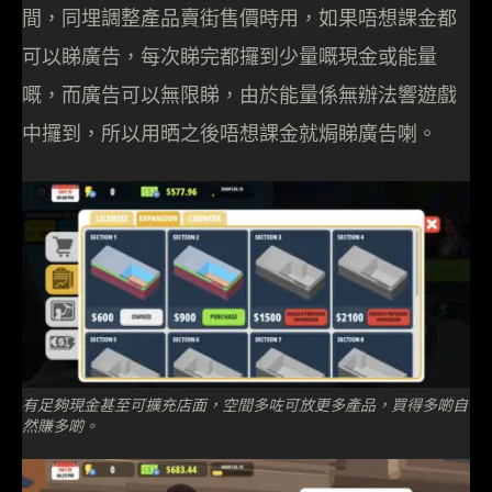
間，同埋調整產品賣街售價時用，如果唔想課金都
可以睇廣告，每次睇完都攞到少量嘅現金或能量
嘅，而廣告可以無限睇，由於能量係無辦法響遊戲
中攞到，所以用晒之後唔想課金就焗睇廣告喇。
有足夠現金甚至可擴充店面，空間多咗可放更多產品，買得多啲自
然賺多啲。