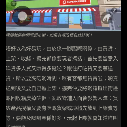
呢間就係你開嘅超市喇，如果有得改埋名就好喇！
唔好以為好易玩，由於係一腳踢嘅關係，由買貨、
上架、收錢、擴充都係要玩者搞掂，首先要留意入
咩貨多人買又賺得多錢啦？跟住訂咗貨又要等送
貨，所以要夾啱啲時間，咪有客都無貨賣啦；啲貨
送到後又要自己擺上架，擺完仲要將啲箱攞出街邊
嘅回收箱度掉咗佢，亂放響舖入面會影響人流；買
咗產品授權又要有啱嘅貨架或凍櫃先放到上架賣等
等，要顧及嘅嘢真係好多，玩起上嚟就會知道咩叫