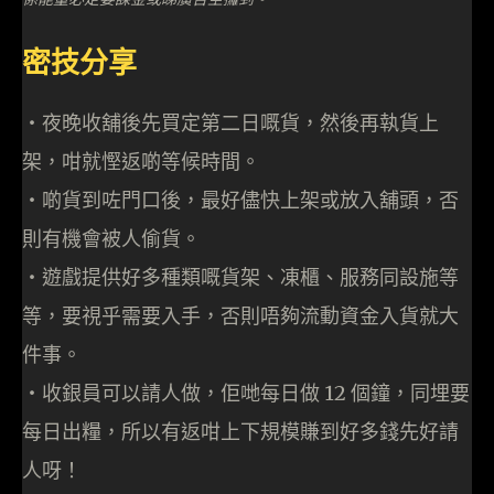
密技分享
・夜晚收舖後先買定第二日嘅貨，然後再執貨上
架，咁就慳返啲等候時間。
・啲貨到咗門口後，最好儘快上架或放入舖頭，否
則有機會被人偷貨。
・遊戲提供好多種類嘅貨架、凍櫃、服務同設施等
等，要視乎需要入手，否則唔夠流動資金入貨就大
件事。
・收銀員可以請人做，佢哋每日做 12 個鐘，同埋要
每日出糧，所以有返咁上下規模賺到好多錢先好請
人呀！