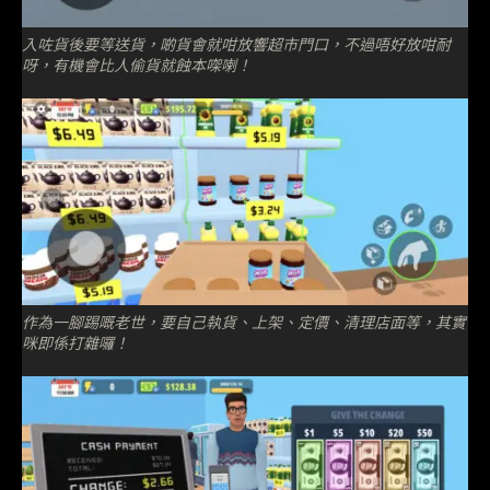
入咗貨後要等送貨，啲貨會就咁放響超市門口，不過唔好放咁耐
呀，有機會比人偷貨就蝕本㗎喇！
作為一腳踢嘅老世，要自己執貨、上架、定價、清理店面等，其實
咪即係打雜囉！