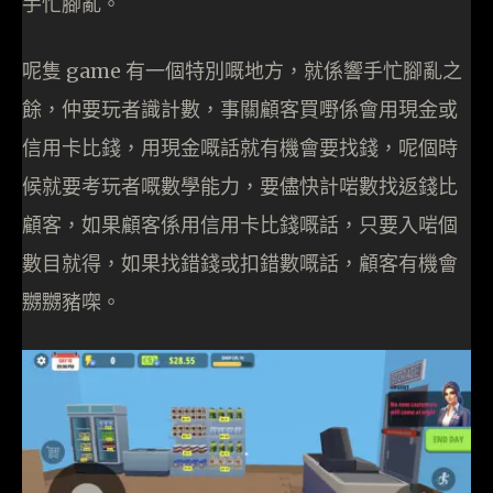
手忙腳亂。
呢隻 game 有一個特別嘅地方，就係響手忙腳亂之
餘，仲要玩者識計數，事關顧客買嘢係會用現金或
信用卡比錢，用現金嘅話就有機會要找錢，呢個時
候就要考玩者嘅數學能力，要儘快計啱數找返錢比
顧客，如果顧客係用信用卡比錢嘅話，只要入啱個
數目就得，如果找錯錢或扣錯數嘅話，顧客有機會
嬲嬲豬㗎。