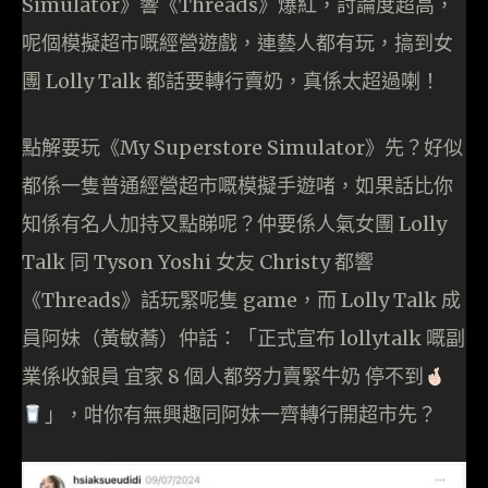
Simulator》響《Threads》爆紅，討論度超高，
呢個模擬超市嘅經營遊戲，連藝人都有玩，搞到女
團 Lolly Talk 都話要轉行賣奶，真係太超過喇！
點解要玩《My Superstore Simulator》先？好似
都係一隻普通經營超市嘅模擬手遊啫，如果話比你
知係有名人加持又點睇呢？仲要係人氣女團 Lolly
Talk 同 Tyson Yoshi 女友 Christy 都響
《Threads》話玩緊呢隻 game，而 Lolly Talk 成
員阿妹（黃敏蕎）仲話：「正式宣布 lollytalk 嘅副
業係收銀員 宜家 8 個人都努力賣緊牛奶 停不到
」，咁你有無興趣同阿妹一齊轉行開超市先？