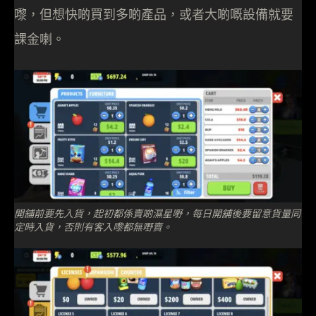
嚟，但想快啲買到多啲產品，或者大啲嘅設備就要
課金喇。
開舖前要先入貨，起初都係賣啲濕星嘢，每日開舖後要留意貨量同
定時入貨，否則有客入嚟都無嘢賣。