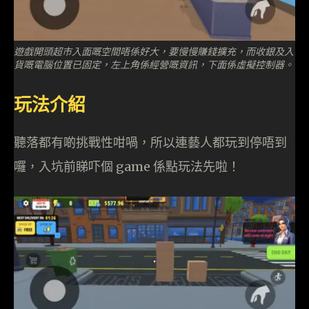
遊戲開頭超市入面嘅空間唔係好大，要慢慢賺錢擴充，而收銀及入
貨嘅電腦位置已固定，左上角係經營嘅資訊，下面係虛擬控制器。
玩法介紹
聽落都有啲挑戰性咁喎，所以連藝人都玩到停唔到
囉，入坑前睇吓個 game 係點玩法先啦！