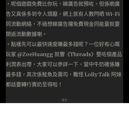
・呢個遊戲免費比你玩，睇廣告就預咗，但係啲廣
告又真係多到令人煩厭，網上就有人教閂晒 Wi-Fi
同流動網絡，不過想睇廣告攞免費現金同能量就要
開返流動數據喇。
・點樣先可以最快速度賺最多錢呢？一位好有心嘅
玩家 @ZoeHuangg 就響《Threads》整咗個產品
利潤表出嚟，大家可以參詳一下，當中牛奶確係賺
最多錢，其次係鮭魚及壽司，難怪 Lolly Talk 阿妹
都話要轉行賣奶至得啦！
- 廣告 -