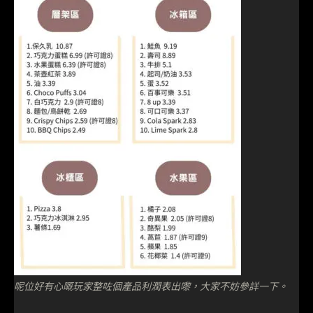
呢位好有心嘅玩家整咗個產品利潤表出嚟，大家不妨參詳一下。