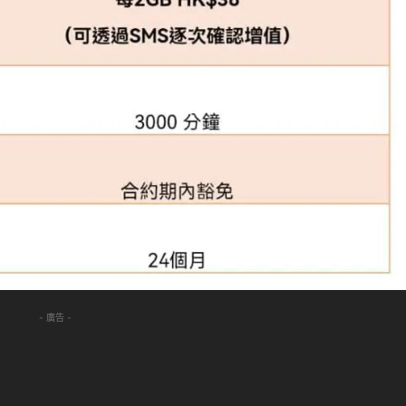
- 廣告 -