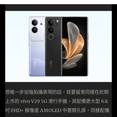
想進一步加強拍攝表現的話，就要留意同樣在近期
上市的 vivo V29 5G 港行手機，其配備更大型 6.8
吋 FHD+ 解像度 AMOLED 中置開孔屏，同樣配備