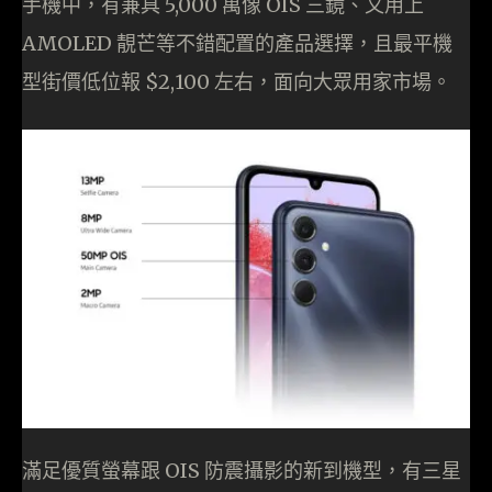
手機中，有兼具 5,000 萬像 OIS 三鏡、又用上
AMOLED 靚芒等不錯配置的產品選擇，且最平機
型街價低位報 $2,100 左右，面向大眾用家市場。
滿足優質螢幕跟 OIS 防震攝影的新到機型，有三星