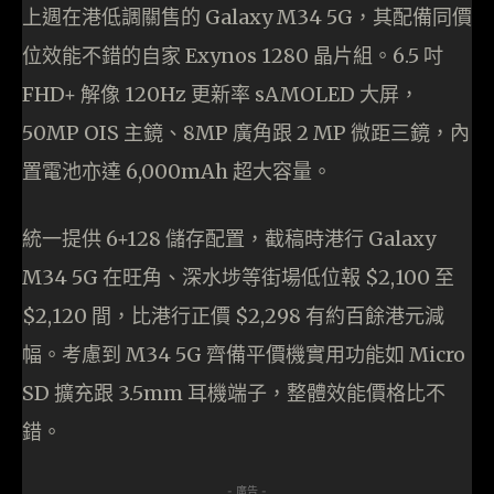
上週在港低調關售的 Galaxy M34 5G，其配備同價
位效能不錯的自家 Exynos 1280 晶片組。6.5 吋
FHD+ 解像 120Hz 更新率 sAMOLED 大屏，
50MP OIS 主鏡、8MP 廣角跟 2 MP 微距三鏡，內
置電池亦達 6,000mAh 超大容量。
統一提供 6+128 儲存配置，截稿時港行 Galaxy
M34 5G 在旺角、深水埗等街場低位報 $2,100 至
$2,120 間，比港行正價 $2,298 有約百餘港元減
幅。考慮到 M34 5G 齊備平價機實用功能如 Micro
SD 擴充跟 3.5mm 耳機端子，整體效能價格比不
錯。
- 廣告 -