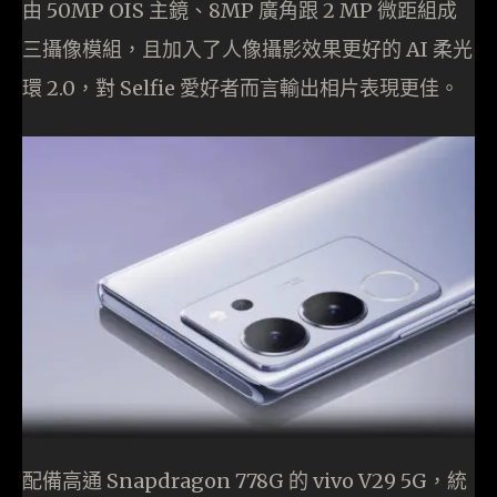
由 50MP OIS 主鏡、8MP 廣角跟 2 MP 微距組成
三攝像模組，且加入了人像攝影效果更好的 AI 柔光
環 2.0，對 Selfie 愛好者而言輸出相片表現更佳。
配備高通 Snapdragon 778G 的 vivo V29 5G，統