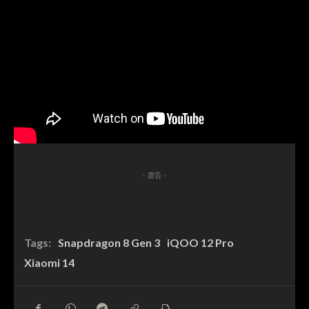
- 廣告 -
Tags:
Snapdragon 8 Gen 3
iQOO 12 Pro
Xiaomi 14