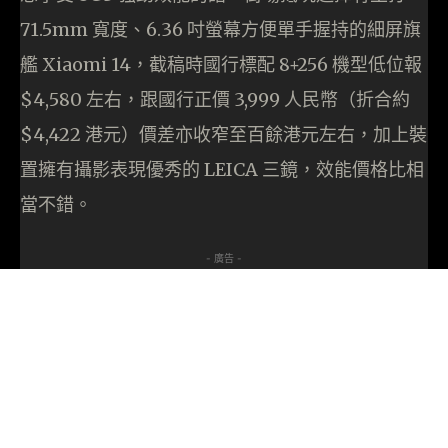
71.5mm 寬度、6.36 吋螢幕方便單手握持的細屏旗
艦 Xiaomi 14，截稿時國行標配 8+256 機型低位報
$4,580 左右，跟國行正價 3,999 人民幣（折合約
$4,422 港元）價差亦收窄至百餘港元左右，加上裝
置擁有攝影表現優秀的 LEICA 三鏡，效能價格比相
當不錯。
- 廣告 -