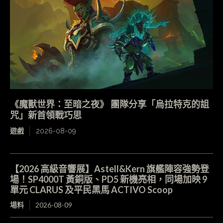
《魔獸世界：至暗之夜》 團隊分享「烏拉特克的詛
咒」新首領戰巧思
遊戲
2026-08-09
【2026 高級音響展】Astell&Kern 旗艦陣容強勢登
場！SP4000T 黃銅版、PD5 新機亮相，同場加映 9
單元 CLARUS 及平民黑馬 ACTIVO Scoop
場料
2026-08-09