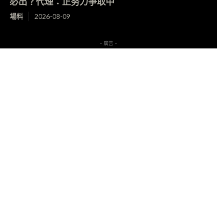
必出？代理：正努力爭取中
場料
2026-08-09
- 廣告 -