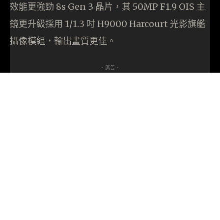
效能更強勁 8s Gen 3 晶片，其 50MP F1.9 OIS 主
鏡更升級採用 1/1.3 吋 H9000 Harcourt 光影旗艦
攝像模組，輸出畫質更佳。
- 廣告 -