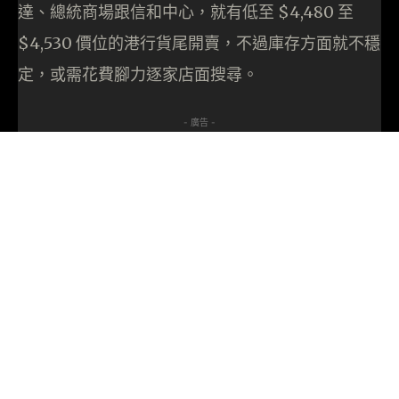
達、總統商場跟信和中心，就有低至 $4,480 至
$4,530 價位的港行貨尾開賣，不過庫存方面就不穩
定，或需花費腳力逐家店面搜尋。
- 廣告 -