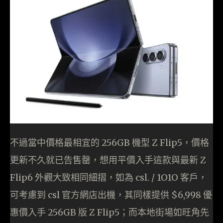
不過當中價格最相宜的 256GB 機型 Z Flip5，價格
更新不久就已告售罄，想用平價入手這款與最新 Z
Flip6 外觀大致相同細摺，如為 csl. / 1O1O 客戶，
可考慮到 csl 官方網店出機，其同樣提供 $6,998 優
惠價入手 256GB 版 Z Flip5；而本地街場如旺角先