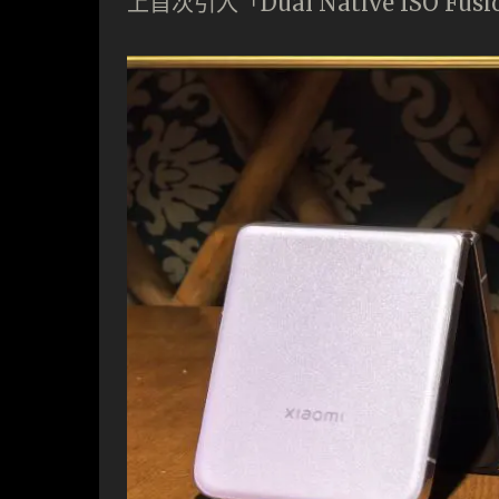
上⾸次引⼊「Dual Native ISO Fu