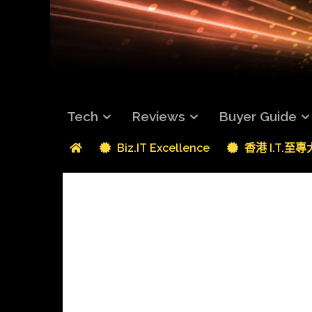
Tech
Reviews
Buyer Guide
Biz.IT Excellence
香港 I.T.至