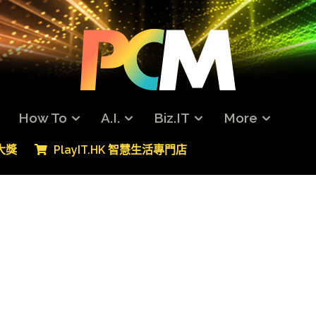
How To
A.I.
Biz.IT
More
專大獎
PlayIT.HK 智慧生活專門店