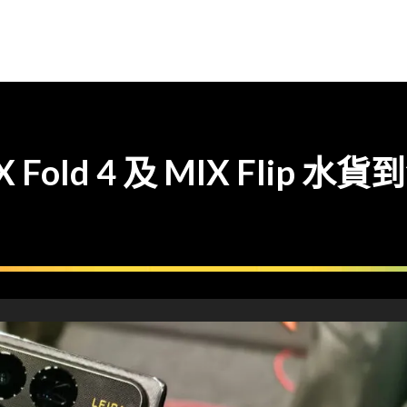
 Fold 4 及 MIX Flip 水