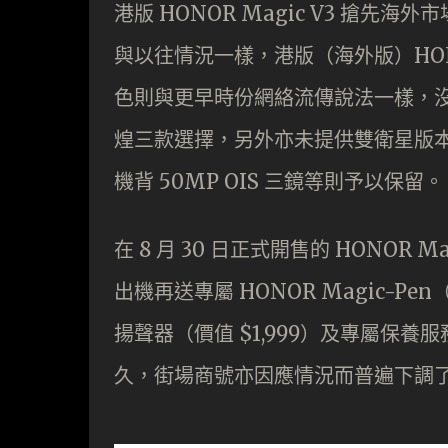
港版 HONOR Magic V3 搶
與以往情況一樣，港版（海外版）HONOR 
色則與更早時份網絡流傳說法一樣，
煌三款選擇，另外亦未提供雙衛星版本機
機背 50MP OIS 三鏡等則予以保留。
在 8 月 30 日正式開售的 HONOR Ma
出機再送專屬 HONOR Magic-Pen（價值
揚聲器（價值 $1,999）及專屬保養
久，街場商號亦因應情況而普遍下調了國行