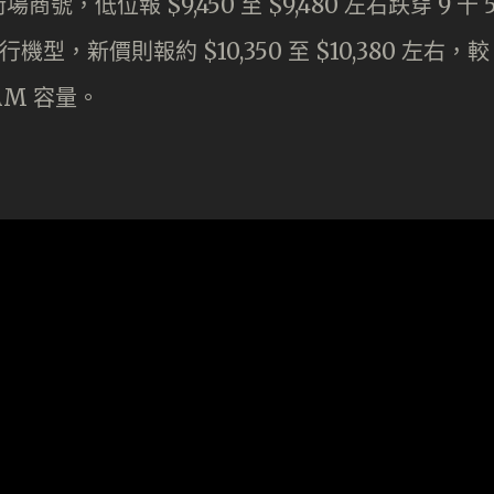
低位報 $9,450 至 $9,480 左右跌穿 9 千 
機型，新價則報約 $10,350 至 $10,380 左右，較
AM 容量。