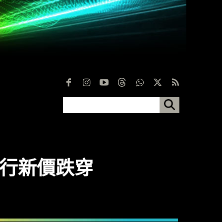
場國行新價跌穿