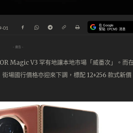
在 Google
9-01
緊貼《PCM》消息
- 廣告 -
R Magic V3 罕有地讓本地市場「威番次」。而
街場國行價格亦迎來下調，標配 12+256 款式新價