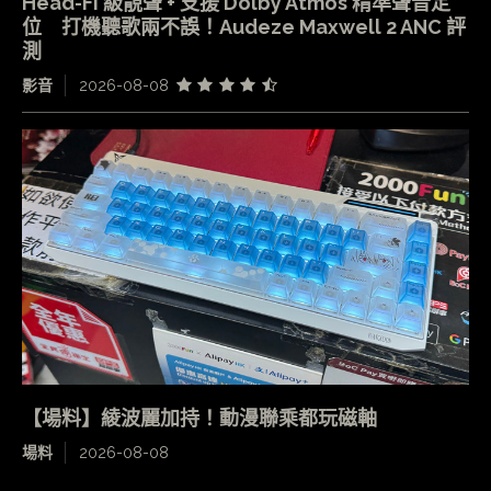
Head-Fi 級靚聲 + 支援 Dolby Atmos 精準聲音定
位 打機聽歌兩不誤！Audeze Maxwell 2 ANC 評
測
影音
2026-08-08
【場料】綾波麗加持！動漫聯乘都玩磁軸
場料
2026-08-08