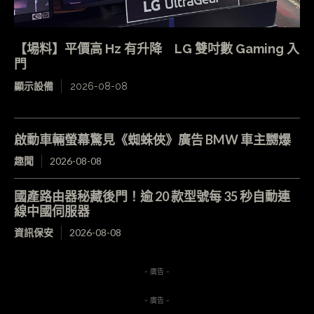
【場料】平價高 Hz 有升降 LG 雙吋數 Gaming 入
門
顯示設備
2026-08-08
啟動車輛螢幕驚見《蜘蛛俠》廣告 BMW 車主嬲爆
趣聞
2026-08-08
國產路由器秘藏後門！逾 20 款型號每 35 秒自動連
線中國伺服器
資訊保安
2026-08-08
- 廣告 -
- 廣告 -