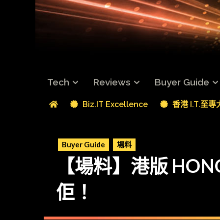
Tech
Reviews
Buyer Guide
Biz.IT Excellence
香港 I.T.至
Buyer Guide
場料
【場料】港版 HON
佢！