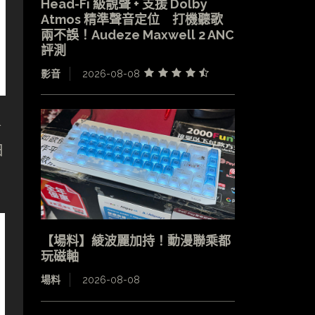
Head-Fi 級靚聲 + 支援 Dolby
Atmos 精準聲音定位 打機聽歌
兩不誤！Audeze Maxwell 2 ANC
評測
影音
2026-08-08
R
日
【場料】綾波麗加持！動漫聯乘都
玩磁軸
場料
2026-08-08