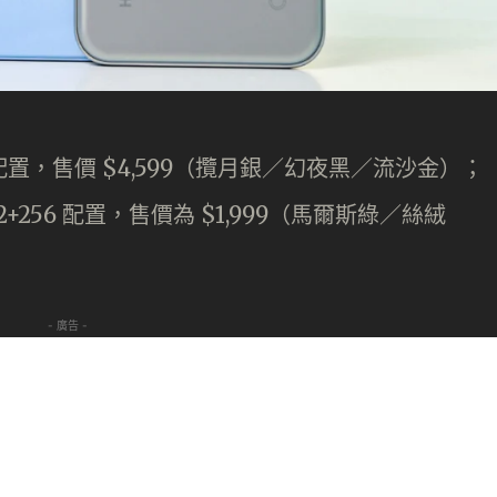
+512 配置，售價 $4,599（攬月銀／幻夜黑／流沙金）；
 12+256 配置，售價為 $1,999（馬爾斯綠／絲絨
- 廣告 -