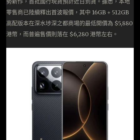
勢新作，首批國行現貨預計近日到貨。據悉，本地
零售商已陸續釋出首波報價，其中 16GB + 512GB
高配版本在深水埗深之都商場的最低開價為 $5,880
港幣，而普遍售價則落在 $6,280 港幣左右。