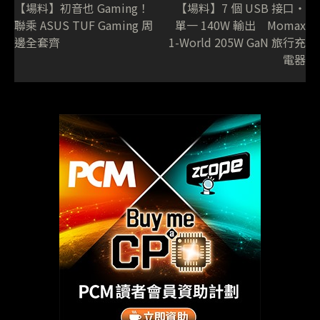
【場料】初音也 Gaming！
【場料】7 個 USB 接口・
聯乘 ASUS TUF Gaming 周
單一 140W 輸出 Momax
邊全套齊
1-World 205W GaN 旅行充
電器