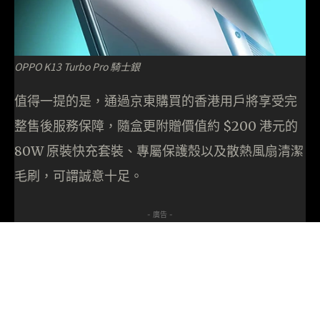
OPPO K13 Turbo Pro 騎士銀
值得一提的是，通過京東購買的香港用戶將享受完
整售後服務保障，隨盒更附贈價值約 $200 港元的
80W 原裝快充套裝、專屬保護殼以及散熱風扇清潔
毛刷，可謂誠意十足。
- 廣告 -