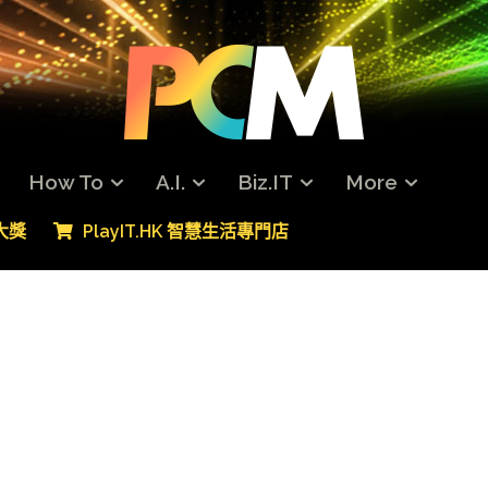
How To
A.I.
Biz.IT
More
專大獎
PlayIT.HK 智慧生活專門店