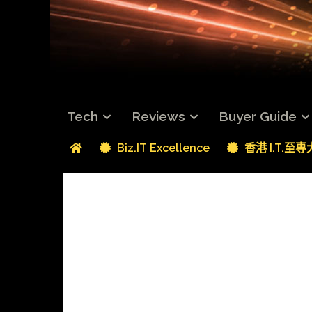
Tech
Reviews
Buyer Guide
Biz.IT Excellence
香港 I.T.至