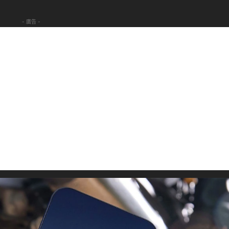
- 廣告 -