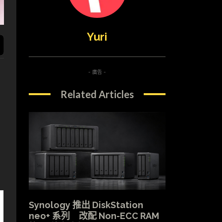
Yuri
- 廣告 -
Related Articles
Synology 推出 DiskStation
neo+ 系列 改配 Non-ECC RAM