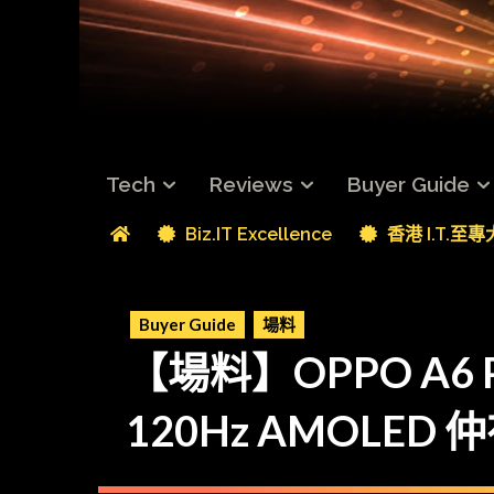
Tech
Reviews
Buyer Guide
Biz.IT Excellence
香港 I.T.至
Buyer Guide
場料
【場料】OPPO A6
120Hz AMOLED