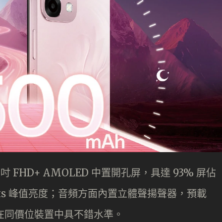
.57 吋 FHD+ AMOLED 中置開孔屏，具達 93% 屏佔
00nits 峰值亮度；音頻方面內置立體聲揚聲器，預載
現在同價位裝置中具不錯水準。