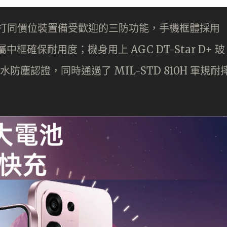
手機，主打同價位裝置備受歡迎的三防功能，手機框體採用
框確保耐用度；機身用上 AGC DT-Star D+ 玻
水防塵認證，同時通過了 MIL-STD 810H 軍規耐