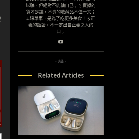
以騙，但絕對不能騙自己； 3.賣掉的
貨才是錢，不賣的收藏品不值一文；
促
4.踩單車，是為了吃更多美食！ 5.正
義的話語，不一定出自正義之人的
口；
- 廣告 -
Related Articles