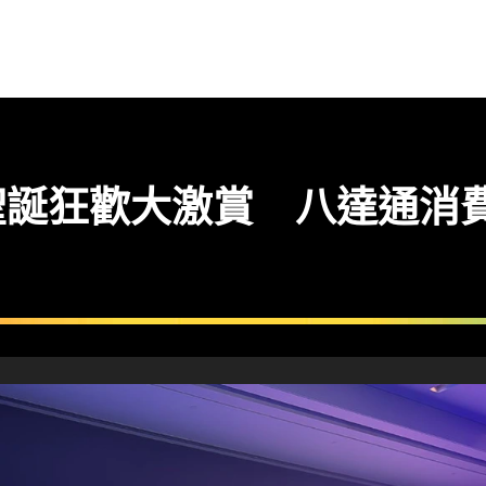
誕狂歡大激賞 八達通消費贏 M