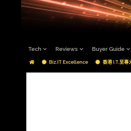
Tech
Reviews
Buyer Guide
Biz.IT Excellence
香港 I.T.至