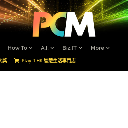
How To
A.I.
Biz.IT
More
專大獎
PlayIT.HK 智慧生活專門店