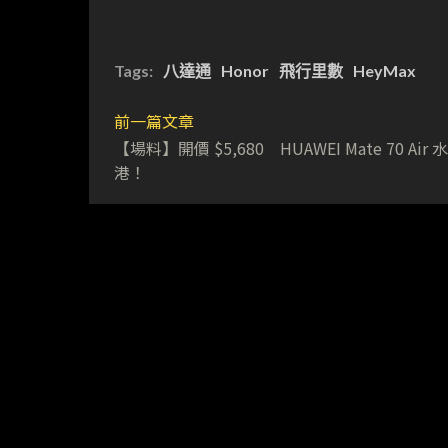
Tags:
八達通
Honor
飛行里數
HeyMax
前一篇文章
【場料】開價 $5,680 HUAWEI Mate 70 Air
港！