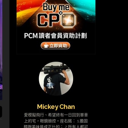
Mickey Chan
愛模擬飛行、希望終有一日回到單車
上的宅，眼鏡娘控。座右銘： 1.膽固
醇跟美味是成正比的； 2.所有人都可