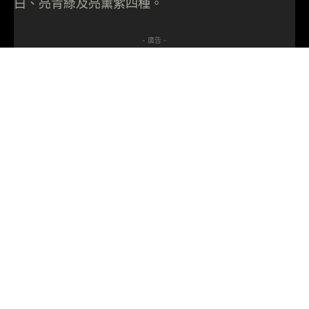
白、亮青綠及亮薰紫四種。
- 廣告 -