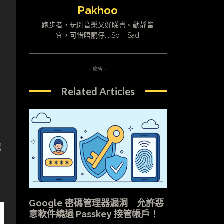
Pakhoo
跑步者，玩開音樂又好睇書。動靜皆
宜，可惜唔靚仔... So _ Sad
- 廣告 -
Related Articles
也
Google 密碼管理器漏洞 允許惡
意軟件繞過 Passkey 接管帳戶！