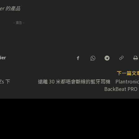
ier 的產品
- 廣告 -
ier
下一篇文
Zs 下
遠離 30 米都唔會斷線的藍牙耳機 Plantronic
BackBeat PRO 