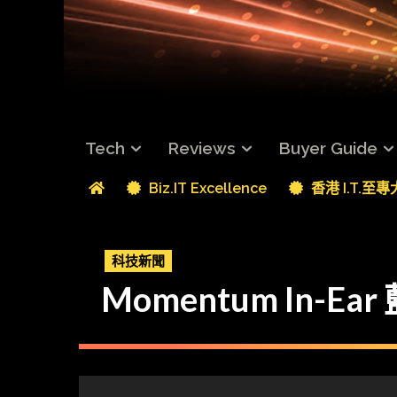
Tech
Reviews
Buyer Guide
Biz.IT Excellence
香港 I.T.至
科技新聞
Momentum In-Ea