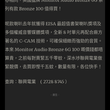
亦相同，英國猛牌 Monitor Audio Bronze 6G 系
列有款 Bronze 100 值得買！
呢款喇叭去年就獲得 EISA 最超值書架喇叭獎項及
多個權威音響媒體獎項，全新 8 吋單元再配合廠方
著名的 C-CAM 技術，可確保細緻而強勁的音質。
本來 Monitor Audio Bronze 6G 100 嘅價錢都唔
算貴，之前每對賣緊五千零蚊，深水埗聯興電業做
緊靚價，去買即慳千五蚊，數量有限，各位快手！
查詢：聯興電業 ( 2728 8745 ）
- 廣告 -