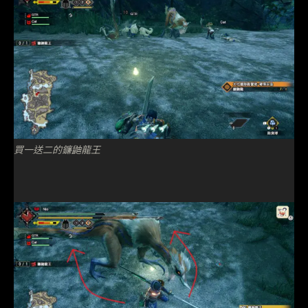
買一送二的鐮鼬龍王