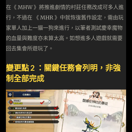
在《 MHW 》將推進劇情的村莊任務改成可多人進
行，不過在 《 MHR 》中就恢復舊作設定，需由玩
家單人加上一貓一狗來進行，以筆者測試慶幸魔物
的血量與難度亦未算太高。如想進多人遊戲就需要
回去集會所遊玩了。
變更點 2 ：關鍵任務會列明，非強
制全部完成