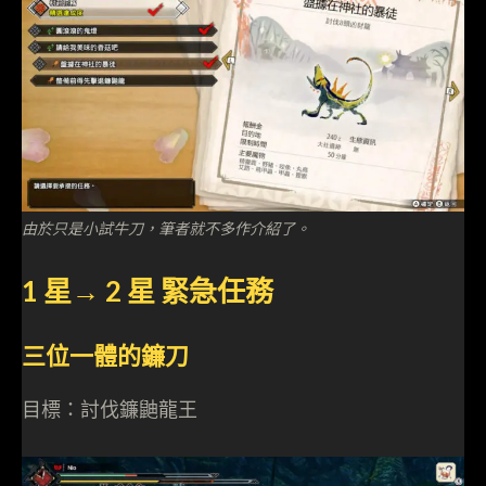
由於只是小試牛刀，筆者就不多作介紹了。
1 星→ 2 星 緊急任務
三位一體的鐮刀
目標：討伐鐮鼬龍王