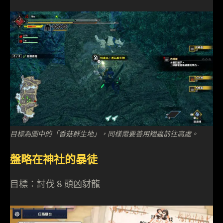
目標為圖中的「香菇群生地」，同樣需要善用翔蟲前往高處。
盤略在神社的暴徒
目標：討伐 8 頭凶豺龍