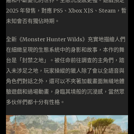
遷和不斷變化的世界。生態沉浸感更強。遊戲預定
2025 年發售，對應 PS5、Xbox X|S、Steam，暫
未知會否有獨佔時期。
全新《Monster Hunter Wilds》充實地描繪人們
在細緻呈現的生態系統中的身影和故事，本作的舞
台是「封禁之地」。被任命前往調查的主角們，踏
入未涉足之地，玩家操縱的獵人除了會以全語音與
角色們對話之外，還可以不夾著加載畫面無縫地體
驗遊戲和過場動畫，身臨其境般的沉浸感，當然眾
多伙伴們都十分有性格。