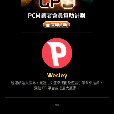
Wesley
經遊戲進入腦界，見證 3D 渲染技術及遊戲引擎互相進步，
深信 PC 平台或成最大贏家。
- 廣告 -