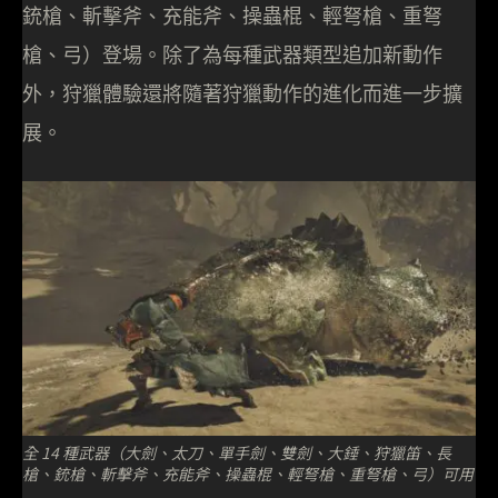
銃槍、斬擊斧、充能斧、操蟲棍、輕弩槍、重弩
槍、弓）登場。除了為每種武器類型追加新動作
外，狩獵體驗還將隨著狩獵動作的進化而進一步擴
展。
全 14 種武器（大劍、太刀、單手劍、雙劍、大錘、狩獵笛、長
槍、銃槍、斬擊斧、充能斧、操蟲棍、輕弩槍、重弩槍、弓）可用