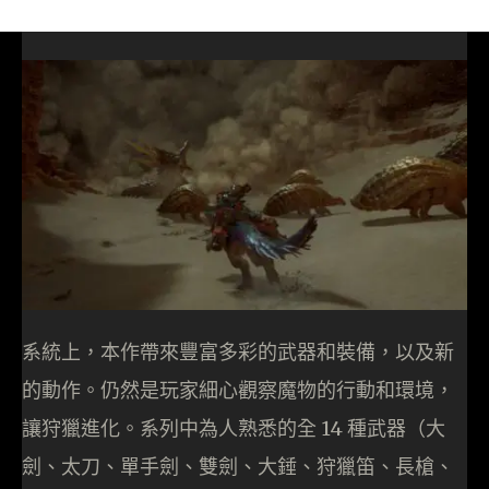
系統上，本作帶來豐富多彩的武器和裝備，以及新
的動作。仍然是玩家細心觀察魔物的行動和環境，
讓狩獵進化。系列中為人熟悉的全 14 種武器（大
劍、太刀、單手劍、雙劍、大錘、狩獵笛、長槍、