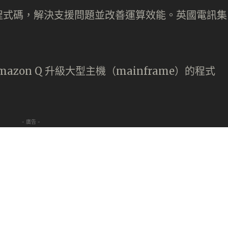
程式碼，解決支援問題並改善運算效能。英國電訊集
mazon Q 升級大型主機（mainframe）的程式
。
- 廣告 -