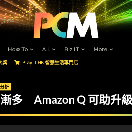
How To
A.I.
Biz.IT
More
專大獎
PlayIT.HK 智慧生活專門店
分析
用例漸多 Amazon Q 可助