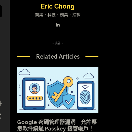
Eric Chong
商業・科技・創業・編輯
- 廣告 -
Related Articles
升
式
Google 密碼管理器漏洞 允許惡
意軟件繞過 Passkey 接管帳戶！