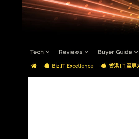
Tech
Reviews
Buyer Guide
Biz.IT Excellence
香港 I.T.至