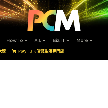
How To
A.I.
Biz.IT
More
專大獎
PlayIT.HK 智慧生活專門店