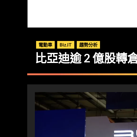
電動車
Biz.IT
趨勢分析
比亞迪逾 2 億股轉