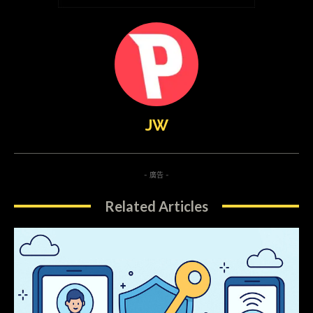
JW
- 廣告 -
Related Articles